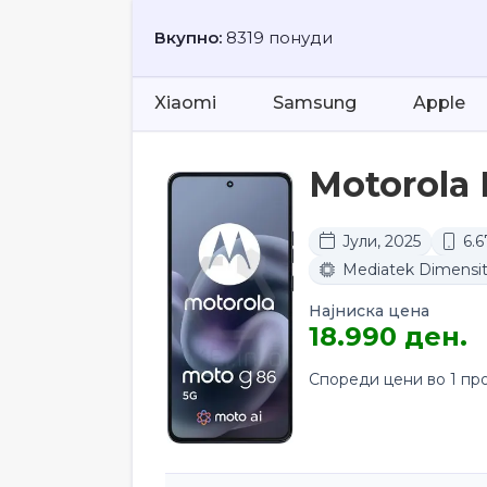
Вкупно:
8319 понуди
Xiaomi
Samsung
Apple
Motorola
Јули, 2025
6.6
Mediatek Dimensi
Најниска цена
18.990 ден.
Спореди цени во 1 пр