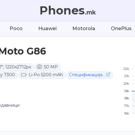
Phones
.mk
Poco
Huawei
Motorola
OnePlus
 Moto G86
7", 1220x2712px
50 MP
22k
ty 7300
Li-Po 5200 mAh
Спецификација...
21k
20k
19k
18k
одавници
17k
16k