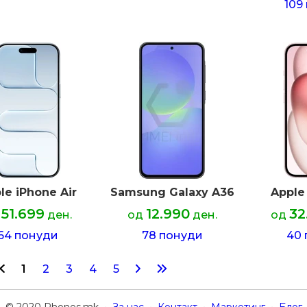
109
le iPhone Air
Samsung Galaxy A36
Apple
51.699
12.990
32
ден.
од
ден.
од
64 понуди
78 понуди
40 
1
2
3
4
5