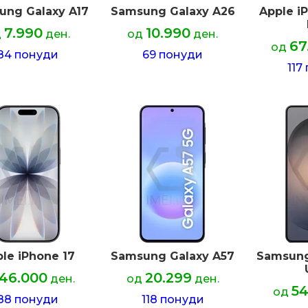
ung Galaxy A17
Samsung Galaxy A26
Apple i
7.990
10.990
д
ден.
од
ден.
67
од
84 понуди
69 понуди
117
le iPhone 17
Samsung Galaxy A57
Samsung
46.000
20.299
ден.
од
ден.
54
од
88 понуди
118 понуди