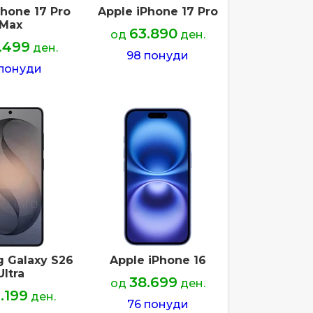
Phone 17 Pro
Apple iPhone 17 Pro
Max
63.890
од
ден.
.499
ден.
98 понуди
 понуди
 Galaxy S26
Apple iPhone 16
Ultra
38.699
од
ден.
.199
ден.
76 понуди