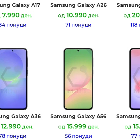
ung Galaxy A17
Samsung Galaxy A26
Samsung
7.990
10.990
20
д
ден.
од
ден.
од
84 понуди
71 понуди
118
ng Galaxy A36
Samsung Galaxy A56
Samsung
12.990
15.999
15
ден.
од
ден.
од
78 понуди
56 понуди
77 