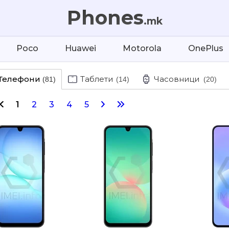
Phones
.mk
Poco
Huawei
Motorola
OnePlus
Телефони
Таблети
Часовници
(81)
(14)
(20)
1
2
3
4
5