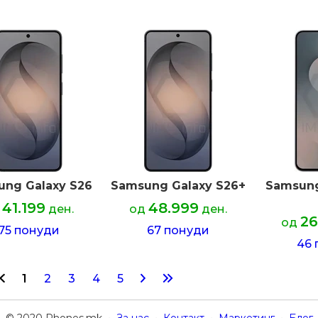
ng Galaxy S26
Samsung Galaxy S26+
Samsung
41.199
48.999
ден.
од
ден.
26
од
75 понуди
67 понуди
46 
1
2
3
4
5