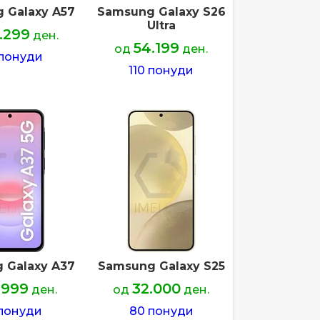
 Galaxy A57
Samsung Galaxy S26
Ultra
.299
ден.
54.199
од
ден.
 понуди
110 понуди
 Galaxy A37
Samsung Galaxy S25
.999
32.000
ден.
од
ден.
понуди
80 понуди