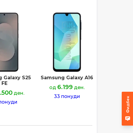
 Galaxy S25
Samsung Galaxy A16
FE
6.199
од
ден.
.500
ден.
33 понуди
Фидбек
понуди