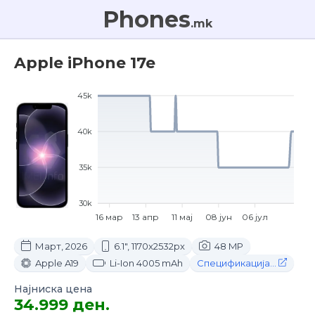
Phones
.mk
Apple iPhone 17e
45k
40k
35k
30k
16 мар
13 апр
11 мај
08 јун
06 јул
Март, 2026
6.1", 1170x2532px
48 MP
Apple A19
Li-Ion 4005 mAh
Спецификација...
Најниска цена
34.999 ден.