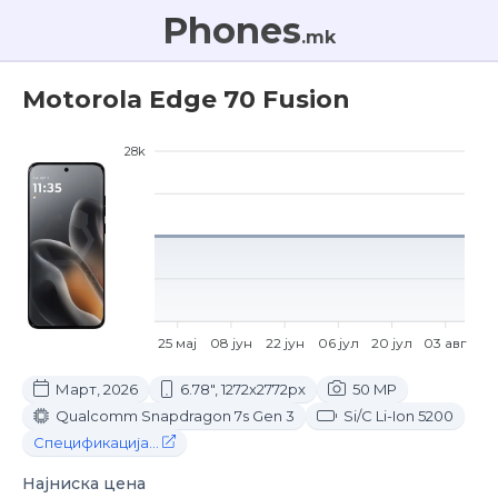
Phones
.mk
Motorola Edge 70 Fusion
28k
25 мај
08 јун
22 јун
06 јул
20 јул
03 авг
Март, 2026
6.78", 1272x2772px
50 MP
Qualcomm Snapdragon 7s Gen 3
Si/C Li-Ion 5200
Спецификација...
Најниска цена