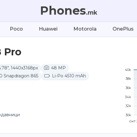
Phones
.mk
Poco
Huawei
Motorola
OnePlus
 Pro
.78", 1440x3168px
48 MP
40k
 Snapdragon 865
Li-Po 4510 mAh
38k
36k
34k
32k
одавници
30k
окт