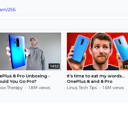
Ram/256
14:52
11
Plus 8 Pro Unboxing -
It’s time to eat my words…
uld You Go Pro?
OnePlus 8 and 8 Pro
ox Therapy • 1.8M views
Linus Tech Tips • 1.6M views