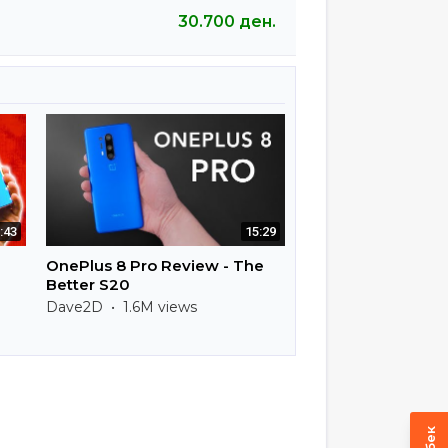
30.700
ден.
:43
15:29
OnePlus 8 Pro Review - The
Better S20
Dave2D • 1.6M views