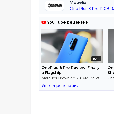
Mobelix
One Plus 8 Pro 12GB 
YouTube рецензии
15:39
OnePlus 8 Pro Review: Finally
One
a Flagship!
Sho
Marques Brownlee • 6.6M views
Unb
Уште 4 рецензии...