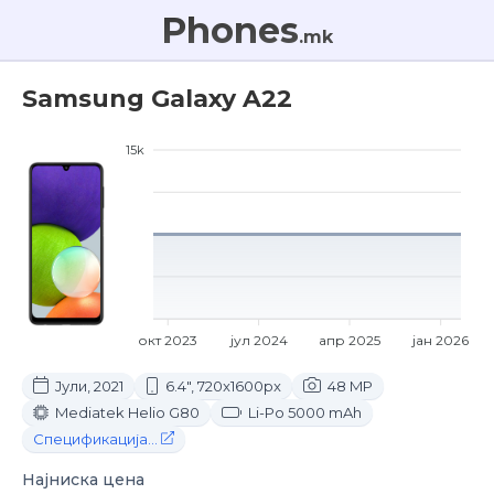
Phones
.mk
Samsung Galaxy A22
15k
окт 2023
јул 2024
апр 2025
јан 2026
Јули, 2021
6.4", 720x1600px
48 MP
Mediatek Helio G80
Li-Po 5000 mAh
Спецификација...
Најниска цена