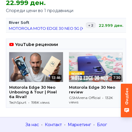
22.999 ден.
Спореди цени во 1 продавници
River Soft
22.999
ден.
+ 2
MOTOROLA MOTO EDGE 30 NEO 5G (XT2245-1) PL VP 8+128GB DS 
YouTube рецензии
13:46
7:30
Motorola Edge 30 Neo
Motorola Edge 30 Neo
Фидбек
Unboxing & Tour | Pixel
review
6a Rival!
GSMArena Official • 132K
views
TechSpurt • 198K views
За нас
•
Контакт
•
Маркетинг
•
Блог