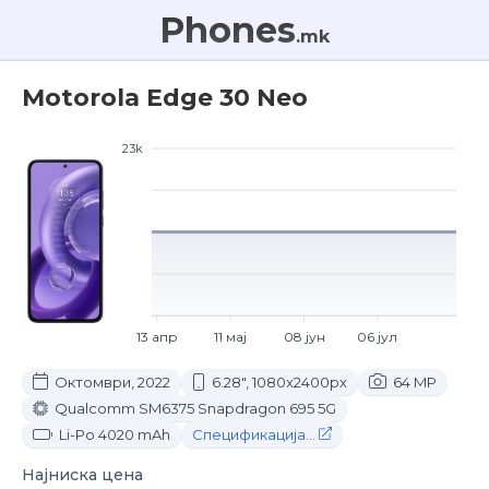
Phones
.mk
Motorola Edge 30 Neo
23k
13 апр
11 мај
08 јун
06 јул
Октомври, 2022
6.28", 1080x2400px
64 MP
Qualcomm SM6375 Snapdragon 695 5G
Li-Po 4020 mAh
Спецификација...
Најниска цена