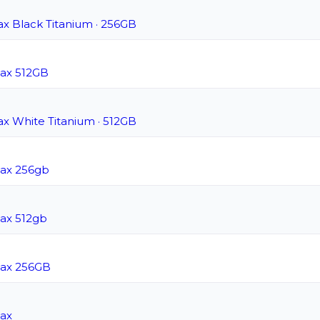
x Black Titanium · 256GB
Max 512GB
x White Titanium · 512GB
Max 256gb
ax 512gb
Max 256GB
Max