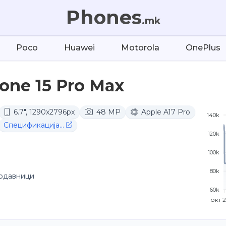
Phones
.mk
Poco
Huawei
Motorola
OnePlus
one 15 Pro Max
6.7", 1290x2796px
48 MP
Apple A17 Pro
140k
Спецификација...
120k
100k
80k
родавници
60k
окт 