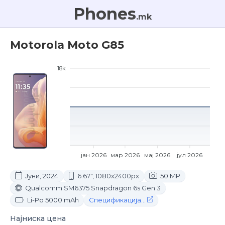
Phones
.mk
Motorola Moto G85
18k
јан 2026
мар 2026
мај 2026
јул 2026
Јуни, 2024
6.67", 1080x2400px
50 MP
Qualcomm SM6375 Snapdragon 6s Gen 3
Li-Po 5000 mAh
Спецификација...
Најниска цена